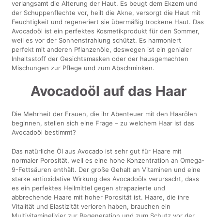
verlangsamt die Alterung der Haut. Es beugt dem Ekzem und
der Schuppenflechte vor, heilt die Akne, versorgt die Haut mit
Feuchtigkeit und regeneriert sie übermäßig trockene Haut. Das
Avocadoöl ist ein perfektes Kosmetikprodukt für den Sommer,
weil es vor der Sonnenstrahlung schützt. Es harmoniert
perfekt mit anderen Pflanzenöle, deswegen ist ein genialer
Inhaltsstoff der Gesichtsmasken oder der hausgemachten
Mischungen zur Pflege und zum Abschminken.
Avocadoöl auf das Haar
Die Mehrheit der Frauen, die ihr Abenteuer mit den Haarölen
beginnen, stellen sich eine Frage – zu welchem Haar ist das
Avocadoöl bestimmt?
Das natürliche Öl aus Avocado ist sehr gut für Haare mit
normaler Porosität, weil es eine hohe Konzentration an Omega-
9-Fettsäuren enthält. Der große Gehalt an Vitaminen und eine
starke antioxidative Wirkung des Avocadoöls verursacht, dass
es ein perfektes Heilmittel gegen strapazierte und
abbrechende Haare mit hoher Porosität ist. Haare, die ihre
Vitalität und Elastizität verloren haben, brauchen ein
Multivitaminelixier zur Regeneration und zum Schutz vor der