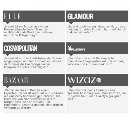
„Nanoil ist ein Must-have in der
„Es stellt sich heraus, dass die Natur eine
Kosmetiktasche jeder Frau, die
Lösung für jedes Problem hat, und Nanoil
multifunktionale Produkte und eine
hat sie gefunden.“
natürliche Pflege mag.“
„Nanoil ist auf die Bedürfnisse der Frauen
„Nanoil wurde auch für eine echt
eingegangen und hat Formeln entwickelt,
männliche Pflege entwickelt, die schnell,
dank derer die Hautpflege weder
wirksam und auf den Punkt ist.“
kompliziert noch aufwändig ist.“
„Vertrauen Sie am Besten einem
„Nanoil ist die beste Lösung – eine
Experten. Nanoil ist mehr als nur Produkte
spezielle Mischung von Inhaltsstoffen, die
mit qualitativ hochwertigen Zutaten. Die
für jeden Haut- und Haartyp geeignet
Produkte von Nanoil liefern unserem
sind.“
Körper alles, was er braucht, um
regeneriert, gestärkt und mit Nährstoffen
versorgt zu werden.“