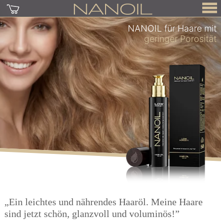
NANOIL für Haare mit
geringer Porosität
„Ein leichtes und nährendes Haaröl. Meine Haare
sind jetzt schön, glanzvoll und voluminös!”