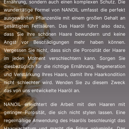
Ernährung, sondern auch einen komplexen Schutz. Die
wundertätige Formel von NANOIL umfasst die perfekt
ausgewählten Pflanzenöle mit einem großen Gehalt an
gesättigten Fettsäuren. Das Haaröl führt also dazu,
dass Sie Ihre schönen Haare bewundern und keine
Angst vor Beschädigungen mehr haben können.
Vergessen Sie nicht, dass sich die Porosität der Haare
im jeden Moment verschlechtern kann. Sorgen Sie
diesbezüglich für die richtige Ernährung, Regeneration
und Verstärkung Ihres Haars, damit Ihre Haarkondition
nicht schlechter wird. Wenden Sie zu diesem Zweck
das von uns entwickelte Haaröl an.
NANOIL erleichtert die Arbeit mit den Haaren mit
geringer Porosität, die sich nicht stylen lassen. Eine
regelmäßige Anwendung des Haaröls beschleunigt das
Haarwachstum und macht die Frisur voluminös. Das