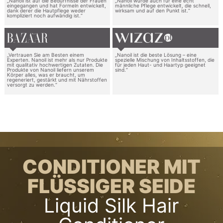
„Nanoil ist auf die Bedürfnisse der Frauen
„Nanoil wurde auch für eine echt
eingegangen und hat Formeln entwickelt,
männliche Pflege entwickelt, die schnell,
dank derer die Hautpflege weder
wirksam und auf den Punkt ist.“
kompliziert noch aufwändig ist.“
„Vertrauen Sie am Besten einem
„Nanoil ist die beste Lösung – eine
Experten. Nanoil ist mehr als nur Produkte
spezielle Mischung von Inhaltsstoffen, die
mit qualitativ hochwertigen Zutaten. Die
für jeden Haut- und Haartyp geeignet
Produkte von Nanoil liefern unserem
sind.“
Körper alles, was er braucht, um
regeneriert, gestärkt und mit Nährstoffen
versorgt zu werden.“
CONDITIONER MIT
FLÜSSIGER SEIDE
Liquid Silk Hair