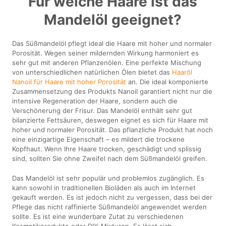
Für welche Haare ist das
Mandelöl geeignet?
Das Süßmandelöl pflegt ideal die Haare mit hoher und normaler
Porosität. Wegen seiner mildernden Wirkung harmoniert es
sehr gut mit anderen Pflanzenölen. Eine perfekte Mischung
von unterschiedlichen natürlichen Ölen bietet das
Haaröl
Nanoil für Haare mit hoher Porosität
an. Die ideal komponierte
Zusammensetzung des Produkts Nanoil garantiert nicht nur die
intensive Regeneration der Haare, sondern auch die
Verschönerung der Frisur. Das Mandelöl enthält sehr gut
bilanzierte Fettsäuren, deswegen eignet es sich für Haare mit
hoher und normaler Porosität. Das pflanzliche Produkt hat noch
eine einzigartige Eigenschaft – es mildert die trockene
Kopfhaut. Wenn Ihre Haare trocken, geschädigt und splissig
sind, sollten Sie ohne Zweifel nach dem Süßmandelöl greifen.
Das Mandelöl ist sehr populär und problemlos zugänglich. Es
kann sowohl in traditionellen Bioläden als auch im Internet
gekauft werden. Es ist jedoch nicht zu vergessen, dass bei der
Pflege das nicht raffinierte Süßmandelöl angewendet werden
sollte. Es ist eine wunderbare Zutat zu verschiedenen
Kosmetikprodukte oder DIY-Mixturen. Es lässt sich