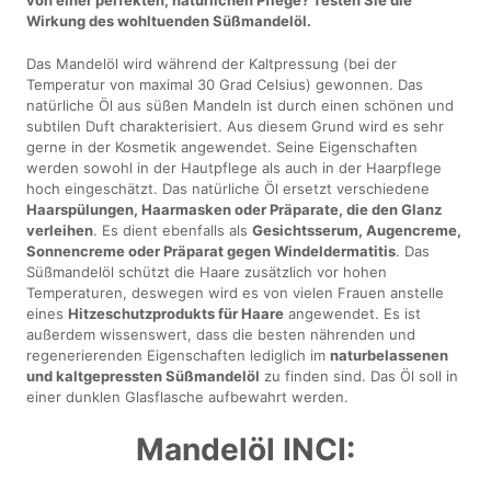
von einer perfekten, natürlichen Pflege? Testen Sie die
Wirkung des wohltuenden Süßmandelöl.
Das Mandelöl wird während der Kaltpressung (bei der
Temperatur von maximal 30 Grad Celsius) gewonnen. Das
natürliche Öl aus süßen Mandeln ist durch einen schönen und
subtilen Duft charakterisiert. Aus diesem Grund wird es sehr
gerne in der Kosmetik angewendet. Seine Eigenschaften
werden sowohl in der Hautpflege als auch in der Haarpflege
hoch eingeschätzt. Das natürliche Öl ersetzt verschiedene
Haarspülungen, Haarmasken oder Präparate, die den Glanz
verleihen
. Es dient ebenfalls als
Gesichtsserum, Augencreme,
Sonnencreme oder Präparat gegen Windeldermatitis
. Das
Süßmandelöl schützt die Haare zusätzlich vor hohen
Temperaturen, deswegen wird es von vielen Frauen anstelle
eines
Hitzeschutzprodukts für Haare
angewendet. Es ist
außerdem wissenswert, dass die besten nährenden und
regenerierenden Eigenschaften lediglich im
naturbelassenen
und kaltgepressten Süßmandelöl
zu finden sind. Das Öl soll in
einer dunklen Glasflasche aufbewahrt werden.
Mandelöl INCI: