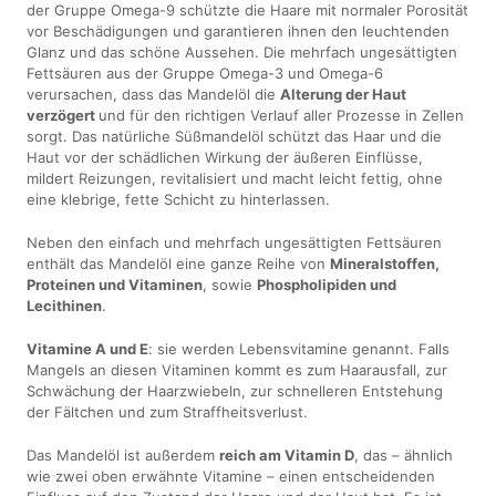
der Gruppe Omega-9 schützte die Haare mit normaler Porosität
vor Beschädigungen und garantieren ihnen den leuchtenden
Glanz und das schöne Aussehen. Die mehrfach ungesättigten
Fettsäuren aus der Gruppe Omega-3 und Omega-6
verursachen, dass das Mandelöl die
Alterung der Haut
verzögert
und für den richtigen Verlauf aller Prozesse in Zellen
sorgt. Das natürliche Süßmandelöl schützt das Haar und die
Haut vor der schädlichen Wirkung der äußeren Einflüsse,
mildert Reizungen, revitalisiert und macht leicht fettig, ohne
eine klebrige, fette Schicht zu hinterlassen.
Neben den einfach und mehrfach ungesättigten Fettsäuren
enthält das Mandelöl eine ganze Reihe von
Mineralstoffen,
Proteinen und Vitaminen
, sowie
Phospholipiden und
Lecithinen
.
Vitamine A und E
: sie werden Lebensvitamine genannt. Falls
Mangels an diesen Vitaminen kommt es zum Haarausfall, zur
Schwächung der Haarzwiebeln, zur schnelleren Entstehung
der Fältchen und zum Straffheitsverlust.
Das Mandelöl ist außerdem
reich am Vitamin D
, das – ähnlich
wie zwei oben erwähnte Vitamine – einen entscheidenden