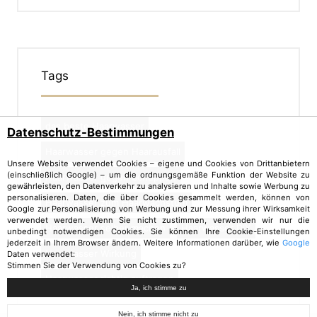
Tags
das beste Haarwasser
Datenschutz-Bestimmungen
Haarwasser gegen Haarausfall
Unsere Website verwendet Cookies – eigene und Cookies von Drittanbietern
(einschließlich Google) – um die ordnungsgemäße Funktion der Website zu
Haarwasser gegen Schuppen
gewährleisten, den Datenverkehr zu analysieren und Inhalte sowie Werbung zu
personalisieren. Daten, die über Cookies gesammelt werden, können von
Haarwasser zum Haarwachstum
Google zur Personalisierung von Werbung und zur Messung ihrer Wirksamkeit
verwendet werden. Wenn Sie nicht zustimmen, verwenden wir nur die
Haarwasser selber machen
Haarwasser DIY
unbedingt notwendigen Cookies. Sie können Ihre Cookie-Einstellungen
jederzeit in Ihrem Browser ändern. Weitere Informationen darüber, wie
Google
Haarwasser Wirkung
Daten verwendet:
Stimmen Sie der Verwendung von Cookies zu?
Haarwasser richtig auftragen
Ja, ich stimme zu
Nein, ich stimme nicht zu