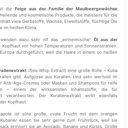
ist die
Feige aus der Familie der Maulbeergewächse
heilende und kosmetische Produkte, die meistens für die
thält viele Gerbstoffe, Wachse, Eiweißstoffe, flüchtige Öle
e im heißen Klima.
 wenden dazu sehr oft das „einheimische“
Öl aus der
ie Kopfhaut vor hohen Temperaturen und Sonnenstrahlen.
 Europa durchgeführt, weil die Haare in einem so heißen
rallenextrakt
(Sea Whip Extract) eine große Rolle – Kuba
allen gibt. Aufgüsse aus Korallen sind sehr wertvoll im
der Anti-Age-Cremes oder Masken und Shampoos für reife
in – einem der wirksamsten Inhaltsstoffe, die für
 verantworten. Der Korallenextrakt wirkt ebenfalls
der Kopfhaut.
apote ist eine große, ovale Frucht mit dem orangen
 Kubaner essen sie sehr gerne zum Frühstück, weil sie
hmack erinnert sie an Avocado, Banane und Kürbis. Große