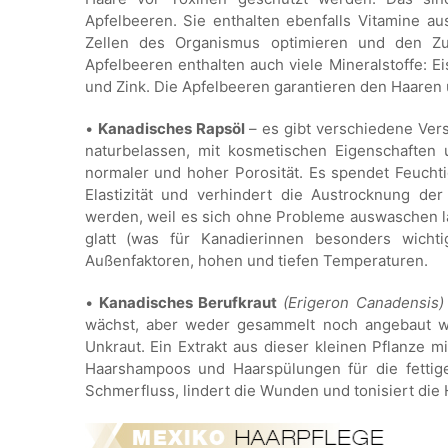
Apfelbeeren. Sie enthalten ebenfalls Vitamine a
Zellen des Organismus optimieren und den Z
Apfelbeeren enthalten auch viele Mineralstoffe: E
und Zink. Die Apfelbeeren garantieren den Haaren 
•
Kanadisches Rapsöl
– es gibt verschiedene Versi
naturbelassen, mit kosmetischen Eigenschaften 
normaler und hoher Porosität. Es spendet Feuchti
Elastizität und verhindert die Austrocknung de
werden, weil es sich ohne Probleme auswaschen lä
glatt (was für Kanadierinnen besonders wichti
Außenfaktoren, hohen und tiefen Temperaturen.
•
Kanadisches Berufkraut
(Erigeron Canadensis)
wächst, aber weder gesammelt noch angebaut wi
Unkraut. Ein Extrakt aus dieser kleinen Pflanze m
Haarshampoos und Haarspülungen für die fettig
Schmerfluss, lindert die Wunden und tonisiert die 