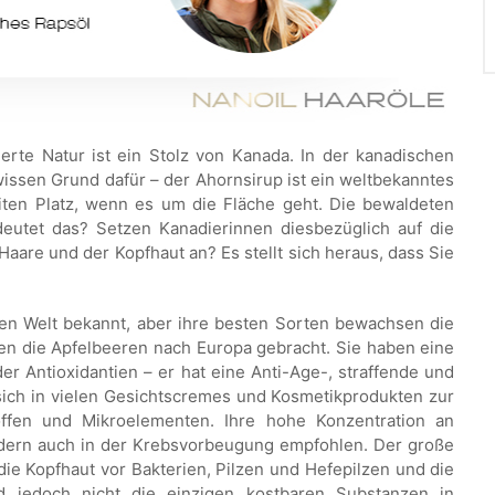
erte Natur ist ein Stolz von Kanada. In der kanadischen
wissen Grund dafür – der Ahornsirup ist ein weltbekanntes
iten Platz, wenn es um die Fläche geht. Die bewaldeten
eutet das? Setzen Kanadierinnen diesbezüglich auf die
aare und der Kopfhaut an? Es stellt sich heraus, dass Sie
zen Welt bekannt, aber ihre besten Sorten bewachsen die
n die Apfelbeeren nach Europa gebracht. Sie haben eine
der Antioxidantien – er hat eine Anti-Age-, straffende und
sich in vielen Gesichtscremes und Kosmetikprodukten zur
toffen und Mikroelementen. Ihre hohe Konzentration an
ondern auch in der Krebsvorbeugung empfohlen. Der große
die Kopfhaut vor Bakterien, Pilzen und Hefepilzen und die
 jedoch nicht die einzigen kostbaren Substanzen in