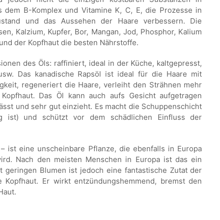
us dem B-Komplex und Vitamine K, C, E, die Prozesse in
ustand und das Aussehen der Haare verbessern. Die
isen, Kalzium, Kupfer, Bor, Mangan, Jod, Phosphor, Kalium
und der Kopfhaut die besten Nährstoffe.
onen des Öls: raffiniert, ideal in der Küche, kaltgepresst,
usw. Das kanadische Rapsöl ist ideal für die Haare mit
gkeit, regeneriert die Haare, verleiht den Strähnen mehr
r Kopfhaut. Das Öl kann auch aufs Gesicht aufgetragen
sst und sehr gut einzieht. Es macht die Schuppenschicht
g ist) und schützt vor dem schädlichen Einfluss der
– ist eine unscheinbare Pflanze, die ebenfalls in Europa
rd. Nach den meisten Menschen in Europa ist das ein
it geringen Blumen ist jedoch eine fantastische Zutat der
e Kopfhaut. Er wirkt entzündungshemmend, bremst den
Haut.