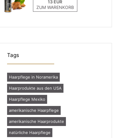
ZUM WARENKORB
Tags
Haarpflege in Noramerika
Haarprodukte aus den USA
Haarpflege Mexiko
amerikanische Haarpflege
amerikanische Haarprodukte
natürliche Haarpflege