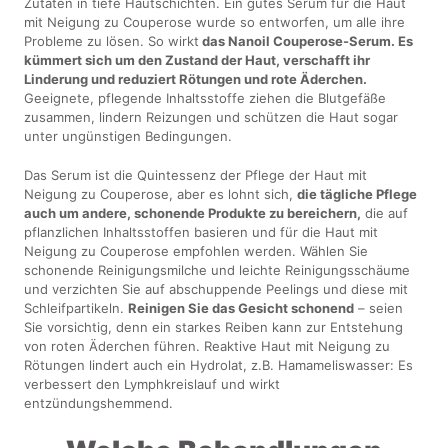
Zutaten in tiefe Hautschichten. Ein gutes Serum für die Haut
mit Neigung zu Couperose wurde so entworfen, um alle ihre
Probleme zu lösen. So wirkt
das Nanoil Couperose-Serum. Es
kümmert sich um den Zustand der Haut, verschafft ihr
Linderung und reduziert Rötungen und rote Äderchen.
Geeignete, pflegende Inhaltsstoffe ziehen die Blutgefäße
zusammen, lindern Reizungen und schützen die Haut sogar
unter ungünstigen Bedingungen.
Das Serum ist die Quintessenz der Pflege der Haut mit
Neigung zu Couperose, aber es lohnt sich,
die tägliche Pflege
auch um andere, schonende Produkte zu bereichern,
die auf
pflanzlichen Inhaltsstoffen basieren und für die Haut mit
Neigung zu Couperose empfohlen werden. Wählen Sie
schonende Reinigungsmilche und leichte Reinigungsschäume
und verzichten Sie auf abschuppende Peelings und diese mit
Schleifpartikeln.
Reinigen Sie das Gesicht schonend
– seien
Sie vorsichtig, denn ein starkes Reiben kann zur Entstehung
von roten Äderchen führen. Reaktive Haut mit Neigung zu
Rötungen lindert auch ein Hydrolat, z.B. Hamameliswasser: Es
verbessert den Lymphkreislauf und wirkt
entzündungshemmend.