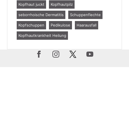
Kopfhaut juckt
Kopfhautpilz
seborrhoische Dermatitis
Schuppenflechte
Kopfschuppen
Pedikulose
Haarausfall
Kopfhautkrankheit Heilung