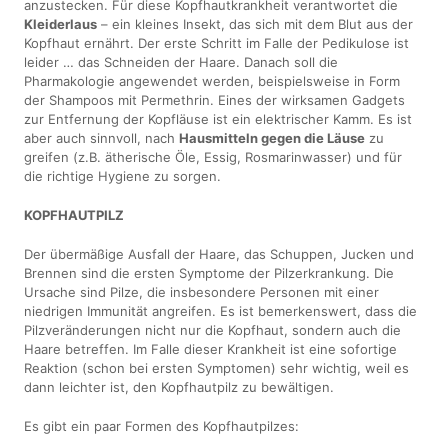
anzustecken. Für diese Kopfhautkrankheit verantwortet die
Kleiderlaus
– ein kleines Insekt, das sich mit dem Blut aus der
Kopfhaut ernährt. Der erste Schritt im Falle der Pedikulose ist
leider … das Schneiden der Haare. Danach soll die
Pharmakologie angewendet werden, beispielsweise in Form
der Shampoos mit Permethrin. Eines der wirksamen Gadgets
zur Entfernung der Kopfläuse ist ein elektrischer Kamm. Es ist
aber auch sinnvoll, nach
Hausmitteln gegen die Läuse
zu
greifen (z.B. ätherische Öle, Essig, Rosmarinwasser) und für
die richtige Hygiene zu sorgen.
KOPFHAUTPILZ
Der übermäßige Ausfall der Haare, das Schuppen, Jucken und
Brennen sind die ersten Symptome der Pilzerkrankung. Die
Ursache sind Pilze, die insbesondere Personen mit einer
niedrigen Immunität angreifen. Es ist bemerkenswert, dass die
Pilzveränderungen nicht nur die Kopfhaut, sondern auch die
Haare betreffen. Im Falle dieser Krankheit ist eine sofortige
Reaktion (schon bei ersten Symptomen) sehr wichtig, weil es
dann leichter ist, den Kopfhautpilz zu bewältigen.
Es gibt ein paar Formen des Kopfhautpilzes: