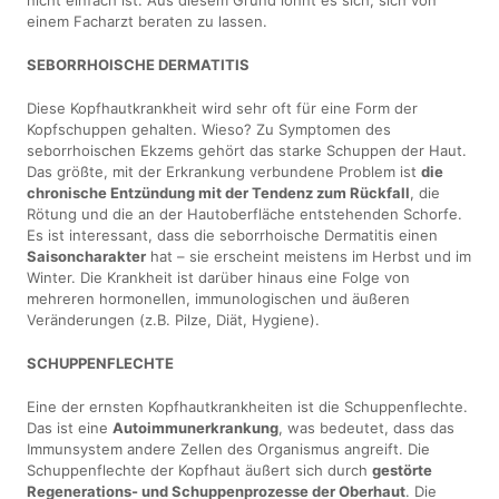
nicht einfach ist. Aus diesem Grund lohnt es sich, sich von
einem Facharzt beraten zu lassen.
SEBORRHOISCHE DERMATITIS
Diese Kopfhautkrankheit wird sehr oft für eine Form der
Kopfschuppen gehalten. Wieso? Zu Symptomen des
seborrhoischen Ekzems gehört das starke Schuppen der Haut.
Das größte, mit der Erkrankung verbundene Problem ist
die
chronische Entzündung mit der Tendenz zum Rückfall
, die
Rötung und die an der Hautoberfläche entstehenden Schorfe.
Es ist interessant, dass die seborrhoische Dermatitis einen
Saisoncharakter
hat – sie erscheint meistens im Herbst und im
Winter. Die Krankheit ist darüber hinaus eine Folge von
mehreren hormonellen, immunologischen und äußeren
Veränderungen (z.B. Pilze, Diät, Hygiene).
SCHUPPENFLECHTE
Eine der ernsten Kopfhautkrankheiten ist die Schuppenflechte.
Das ist eine
Autoimmunerkrankung
, was bedeutet, dass das
Immunsystem andere Zellen des Organismus angreift. Die
Schuppenflechte der Kopfhaut äußert sich durch
gestörte
Regenerations- und Schuppenprozesse der Oberhaut
. Die