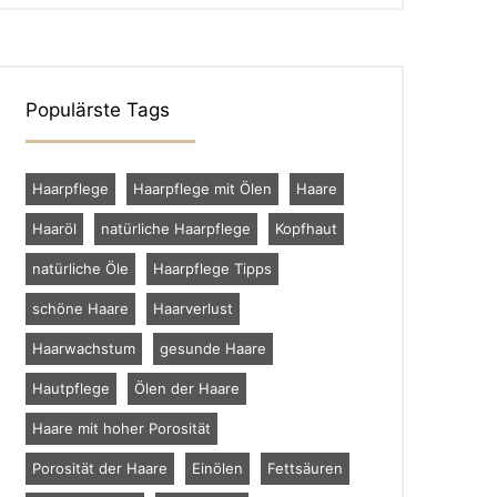
Populärste Tags
Haarpflege
Haarpflege mit Ölen
Haare
Haaröl
natürliche Haarpflege
Kopfhaut
natürliche Öle
Haarpflege Tipps
schöne Haare
Haarverlust
Haarwachstum
gesunde Haare
Hautpflege
Ölen der Haare
Haare mit hoher Porosität
Porosität der Haare
Einölen
Fettsäuren