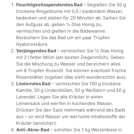
Feuchtigkeitsspendendes Bad
– begießen Sie 50 g
trockene Ringelblume mit 0,5 l siedendem Wasser,
bedecken und stellen für 20 Minuten ab. Seihen Sie
den Aufguss ab, geben ½ Glas Honig zu,
vermischen und gießen in die Badewanne.
Bereichern Sie das Bad um ein paar Tropfen
Hyaluronsäure.
Verjüngendes Bad
– vermischen Sie ½ Glas Honig
mit 2 l fetter Milch (am besten Ziegenmilch). Geben
Sie die Mischung zu Wasser und bereichern alles
um 8 Tropfen Rosenöl. Sie können eventuell frische
Rosenblätter zugeben (das sieht wunderschön aus).
Linderndes Bad
– vermischen Sie 100 g trockene
Kamille, 50 g Lindenblüten, 50 g Weißdorn und 50 g
Lavendel. Legen Sie alle Kräuter in einen
Leinensack und werfen in kochendes Wasser.
Drücken Sie den Sack mehrmals während des Bads
aus – so wird Wasser um wertvolle Inhaltsstoffe der
Kräuter bereichert.
Anti-Akne-Bad
– schütten Sie 1 kg Weizenkleie in