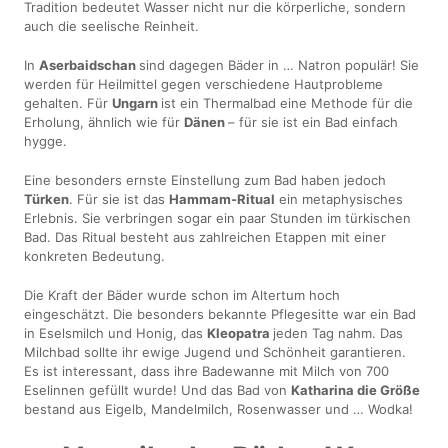
Tradition bedeutet Wasser nicht nur die körperliche, sondern
auch die seelische Reinheit.
In
Aserbaidschan
sind dagegen Bäder in … Natron populär! Sie
werden für Heilmittel gegen verschiedene Hautprobleme
gehalten. Für
Ungarn
ist ein Thermalbad eine Methode für die
Erholung, ähnlich wie für
Dänen
– für sie ist ein Bad einfach
hygge.
Eine besonders ernste Einstellung zum Bad haben jedoch
Türken
. Für sie ist das
Hammam-Ritual
ein metaphysisches
Erlebnis. Sie verbringen sogar ein paar Stunden im türkischen
Bad. Das Ritual besteht aus zahlreichen Etappen mit einer
konkreten Bedeutung.
Die Kraft der Bäder wurde schon im Altertum hoch
eingeschätzt. Die besonders bekannte Pflegesitte war ein Bad
in Eselsmilch und Honig, das
Kleopatra
jeden Tag nahm. Das
Milchbad sollte ihr ewige Jugend und Schönheit garantieren.
Es ist interessant, dass ihre Badewanne mit Milch von 700
Eselinnen gefüllt wurde! Und das Bad von
Katharina die Größe
bestand aus Eigelb, Mandelmilch, Rosenwasser und … Wodka!