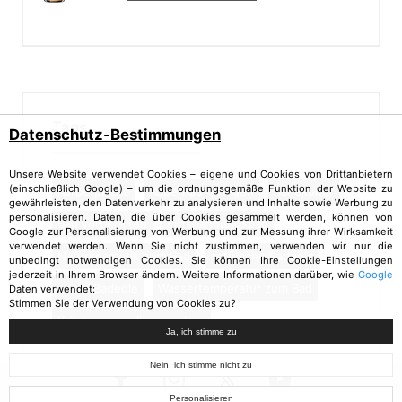
Tags
Datenschutz-Bestimmungen
Unsere Website verwendet Cookies – eigene und Cookies von Drittanbietern
(einschließlich Google) – um die ordnungsgemäße Funktion der Website zu
Körperpflege
Köperhaut pflegen
Badekultur
gewährleisten, den Datenverkehr zu analysieren und Inhalte sowie Werbung zu
personalisieren. Daten, die über Cookies gesammelt werden, können von
Bad vorbereiten
Entspannungsbad
Google zur Personalisierung von Werbung und zur Messung ihrer Wirksamkeit
verwendet werden. Wenn Sie nicht zustimmen, verwenden wir nur die
Naturkosmetik zum Bad
natürliche Badeöle
unbedingt notwendigen Cookies. Sie können Ihre Cookie-Einstellungen
jederzeit in Ihrem Browser ändern. Weitere Informationen darüber, wie
Google
beste Badeöle
Wassertemperatur zum Bad
Daten verwendet:
Stimmen Sie der Verwendung von Cookies zu?
Kräuterbad selber machen
Ja, ich stimme zu
Nein, ich stimme nicht zu
Personalisieren